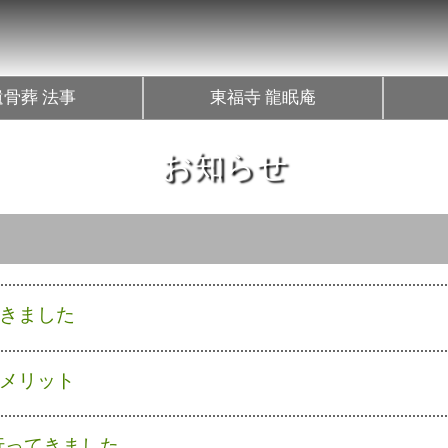
遺骨葬 法事
東福寺 龍眠庵
お知らせ
きました
メリット
行ってきました