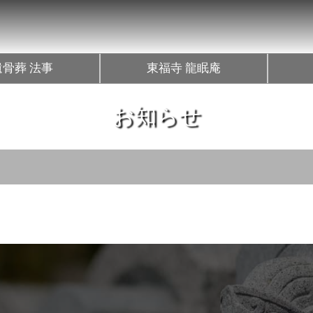
遺骨葬 法事
東福寺 龍眠庵
お知らせ