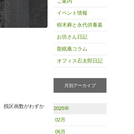
ご案内
イベント情報
樹木葬と永代供養墓
お坊さん日記
龍眠庵コラム
オフィス石太郎日記
月別アーカイブ
、残区画数がわずか
2025年
02月
。
06月