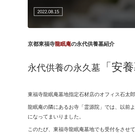
2022.08.15
京都東福寺
龍眠庵
の永代供養墓紹介
「安養
永代供養の永久墓
東福寺龍眠庵墓地指定石材店のオフィス石太
龍眠庵の隣にあるお寺「霊源院」では、以前
になってまいりました。
このたび、東福寺龍眠庵墓地でも受付をさせ