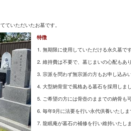
建てていただいたお墓です。
特徴
無期限に使用していただける永久墓で
維持費は不要で、墓じまいの心配もあ
宗派を問わず無宗派の方もお申し込み
大型納骨室で風格ある墓石を採用しま
ご希望の方には骨壺のままでの納骨も
毎年9月に法要を行い永代供養いたしま
龍眠庵が墓石の補修を行い維持いたし