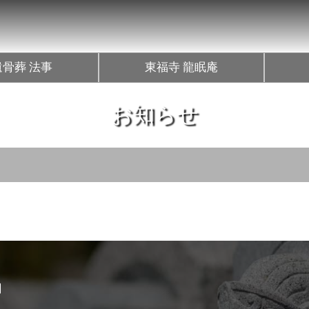
遺骨葬 法事
東福寺 龍眠庵
お知らせ
」
」