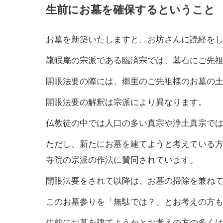
生前にお墓を確保するということ
お墓を新築いたしますと、お坊さんに読経を
龍眠庵の宗派である臨済宗では、墓石にご先
開眼法要の際には、郷里のご先祖様のお墓の
開眼法要の解釈は宗派により異なります。
仏教徒の中では人口の多い真宗や浄土真宗で
ただし、新たにお墓を建てようと考えている
寺院の宗派の作法に賛同されています。
開眼法要をされて以降は、お墓の掃除を兼ね
このお墓参りを「無駄では？」とお考えの方
生前にお墓を建てようかとお考えの方の多く