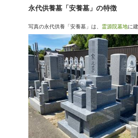
永代供養墓「安養墓」の特徴
写真の永代供養「安養墓」は、
霊源院墓地
に