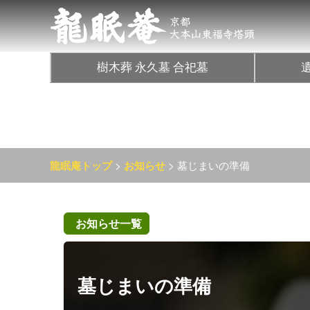
樹木葬 永久墓 合祀墓
>
> 墓じまいの準備
龍眠庵トップ
お知らせ
お知らせ一覧
墓じまいの準備