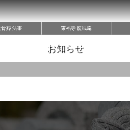
遺骨葬 法事
東福寺 龍眠庵
お知らせ